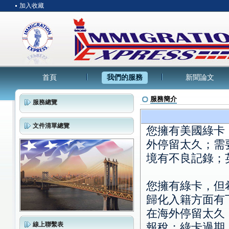
加入收藏
首頁
我們的服務
新聞論文
服務簡介
服務總覽
文件清單總覽
您擁有美國綠卡
外停留太久；需
境有不良記錄；
您擁有綠卡，但
歸化入籍方面有
在海外停留太久
線上聯繫表
報稅；綠卡過期