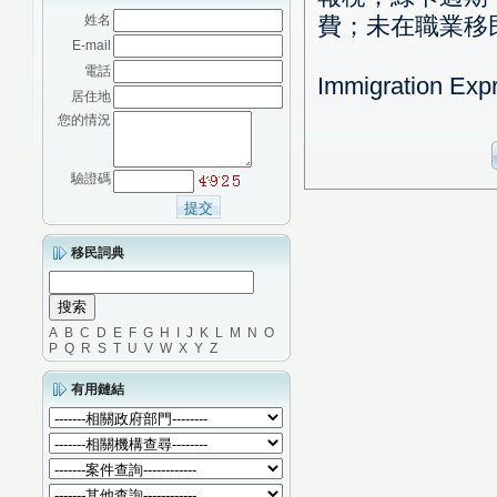
姓名
費；未在職業移
E-mail
電話
Immigration 
居住地
您的情況
驗證碼
移民詞典
A
B
C
D
E
F
G
H
I
J
K
L
M
N
O
P
Q
R
S
T
U
V
W
X
Y
Z
有用鏈結